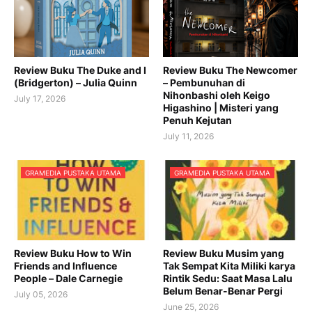
Review Buku The Duke and I
Review Buku The Newcomer
(Bridgerton) – Julia Quinn
– Pembunuhan di
Nihonbashi oleh Keigo
July 17, 2026
Higashino | Misteri yang
Penuh Kejutan
July 11, 2026
GRAMEDIA PUSTAKA UTAMA
GRAMEDIA PUSTAKA UTAMA
Review Buku How to Win
Review Buku Musim yang
Friends and Influence
Tak Sempat Kita Miliki karya
People – Dale Carnegie
Rintik Sedu: Saat Masa Lalu
Belum Benar-Benar Pergi
July 05, 2026
June 25, 2026