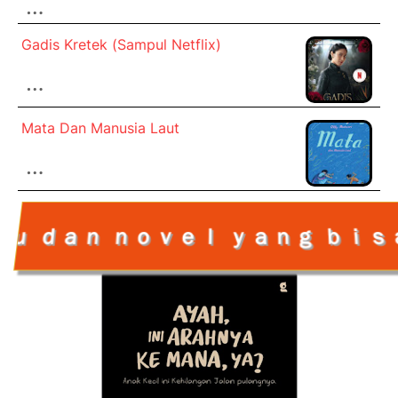
…
Gadis Kretek (Sampul Netflix)
…
Mata Dan Manusia Laut
…
ｙａｎｇ ｂｉｓａ ｊａｄｉ ｒｅｆｅｒｅ