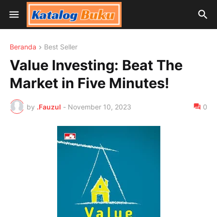
Beranda
Best Seller
Value Investing: Beat The
Market in Five Minutes!
by
.Fauzul
-
November 10, 2023
0