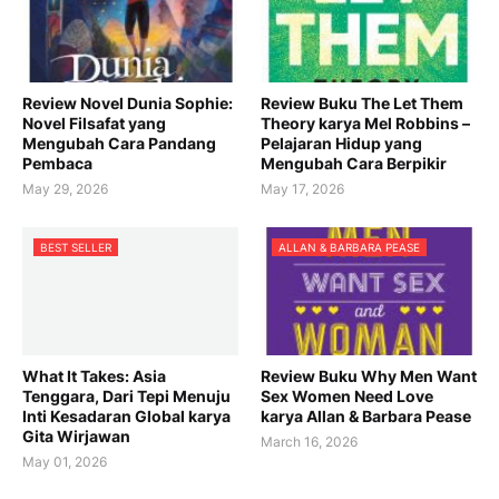
Review Novel Dunia Sophie:
Review Buku The Let Them
Novel Filsafat yang
Theory karya Mel Robbins –
Mengubah Cara Pandang
Pelajaran Hidup yang
Pembaca
Mengubah Cara Berpikir
May 29, 2026
May 17, 2026
BEST SELLER
ALLAN & BARBARA PEASE
What It Takes: Asia
Review Buku Why Men Want
Tenggara, Dari Tepi Menuju
Sex Women Need Love
Inti Kesadaran Global karya
karya Allan & Barbara Pease
Gita Wirjawan
March 16, 2026
May 01, 2026