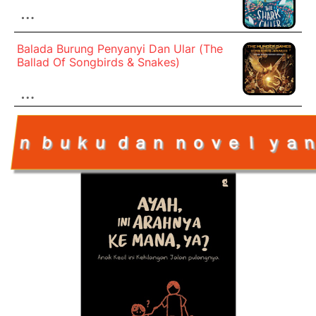
…
Balada Burung Penyanyi Dan Ular (The
Ballad Of Songbirds & Snakes)
…
ｅｌ ｙａｎｇ ｂｉｓａ ｊａｄｉ ｒｅｆ