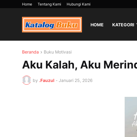
Home
Tentang Kami
Hubungi Kami
HOME
KATEGORI
Beranda
Buku Motivasi
Aku Kalah, Aku Merin
by
.Fauzul
-
Januari 25, 2026