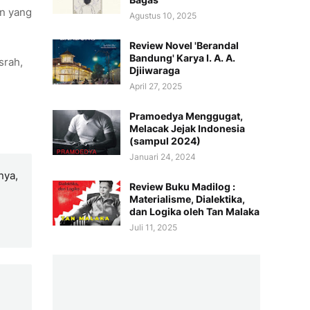
an yang
Agustus 10, 2025
Review Novel 'Berandal
Bandung' Karya I. A. A.
srah,
Djiiwaraga
April 27, 2025
Pramoedya Menggugat,
Melacak Jejak Indonesia
(sampul 2024)
Januari 24, 2024
nya,
Review Buku Madilog :
Materialisme, Dialektika,
dan Logika oleh Tan Malaka
Juli 11, 2025