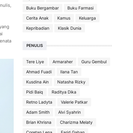
nulis,
Buku Bergambar
Buku Farmasi
Cerita Anak
Kamus
Keluarga
 yang
Kepribadian
Klasik Dunia
ai
menata
PENULIS
Tere Liye
Armaraher
Guru Gembul
Ahmad Fuadi
Ilana Tan
Kusdina Ain
Natasha Rizky
Pidi Baiq
Raditya Dika
Retno Ladyta
Valerie Patkar
Adam Smith
Alvi Syahrin
Brian Khrisna
Charizma Melaty
Coretan Lena
Farid Gaban