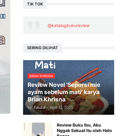
TIK TOK
@katalogbukureview
SERING DILIHAT
BRIAN KHRISNA
Review Novel 'Seporsi mie
ayam sebelum mati' karya
Brian Khrisna
by
.Fauzul
-
April 12, 2025
Review Buku Ibu, Aku
Nggak Sekuat Itu oleh Helo
Bagas