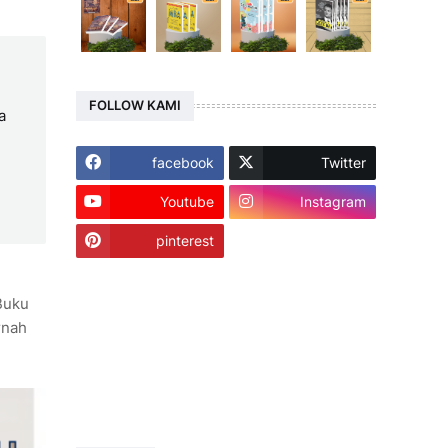
FOLLOW KAMI
a
facebook
Twitter
Youtube
Instagram
pinterest
Buku
rnah