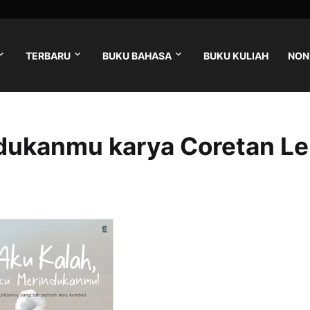
TERBARU
BUKU BAHASA
BUKU KULIAH
NON 
dukanmu karya Coretan L