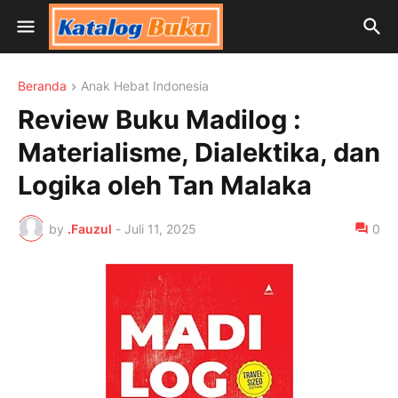
Beranda
Anak Hebat Indonesia
Review Buku Madilog :
Materialisme, Dialektika, dan
Logika oleh Tan Malaka
by
.Fauzul
-
Juli 11, 2025
0