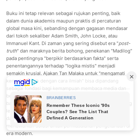
Buku ini tetap relevan sebagai rujukan penting, baik
dalam dunia akademis maupun praktis di percaturan
global masa kini, sebanding dengan gagasan mendasar
dari tokoh sekaliber Adam Smith, John Locke, atau
Immanuel Kant. Di zaman yang sering disebut era "
post-
truth
" dan maraknya berita bohong, penekanan "Madilog"
pada pentingnya "berpikir berdasarkan fakta" serta
penentangannya terhadap "logika mistis" menjadi
semakin krusial. Ajakan Tan Malaka untuk "mengamati
kenyataan fisik dengan cara ilmiah" bisa dipandang
sebagai fondasi bagi kemampuan membaca media dan
berpikir kritis, yang sangat dibutuhkan di tengah
banjirnya informasi. Hal ini memperlihatkan dampak yang
lebih besar, yaitu bagaimana sebuah filosofi yang lahir
dari perjuangan meraih kemerdekaan mampu
menawarkan solusi untuk permasalahan pengetahuan di
era modern.