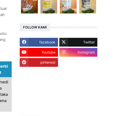
t
luar
lah
FOLLOW KAMI
usu.
nang
facebook
Twitter
Youtube
Instagram
pinterest
erbi
t
medi
a
taka
ama