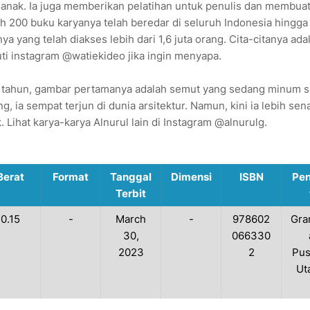
-anak. Ia juga memberikan pelatihan untuk penulis dan membua
h 200 buku karyanya telah beredar di seluruh Indonesia hingga 
a yang telah diakses lebih dari 1,6 juta orang. Cita-citanya ada
uti instagram @watiekideo jika ingin menyapa.
ua tahun, gambar pertamanya adalah semut yang sedang minum s
g, ia sempat terjun di dunia arsitektur. Namun, kini ia lebih se
ihat karya-karya Alnurul lain di Instagram @alnurulg.
Berat
Format
Tanggal
Dimensi
ISBN
Pen
Terbit
0.15
-
March
-
978602
Gra
30,
066330
2023
2
Pus
Ut