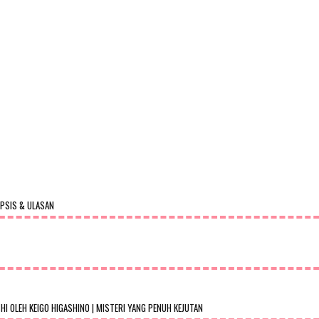
OPSIS & ULASAN
 OLEH KEIGO HIGASHINO | MISTERI YANG PENUH KEJUTAN