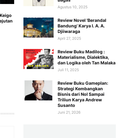
Agustus 10, 2025
Keigo
Review Novel 'Berandal
ejutan
Bandung' Karya I. A. A.
Djiiwaraga
April 27, 2025
Review Buku Madilog :
Materialisme, Dialektika,
dan Logika oleh Tan Malaka
Juli 11, 2025
Review Buku Gameplan:
Strategi Kembangkan
Bisnis dari Nol Sampai
Triliun Karya Andrew
Susanto
Juni 21, 2026