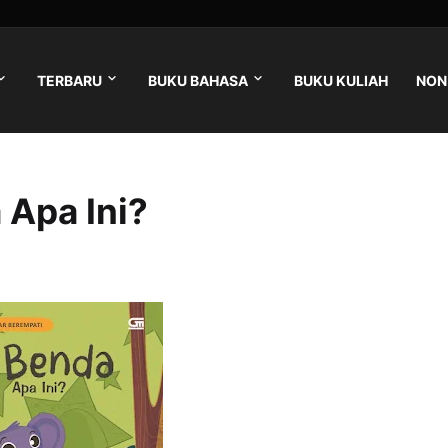
TERBARU
BUKU BAHASA
BUKU KULIAH
NON 
 Apa Ini?