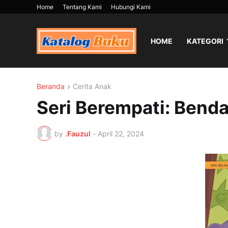
Home
Tentang Kami
Hubungi Kami
HOME
KATEGORI
Beranda
Cerita Anak
Seri Berempati: Benda
by
.Fauzul
-
April 22, 2024