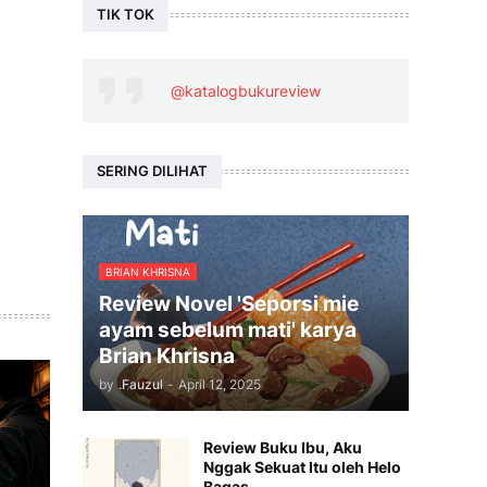
TIK TOK
@katalogbukureview
SERING DILIHAT
BRIAN KHRISNA
Review Novel 'Seporsi mie
ayam sebelum mati' karya
Brian Khrisna
by
.Fauzul
-
April 12, 2025
Review Buku Ibu, Aku
Nggak Sekuat Itu oleh Helo
Bagas