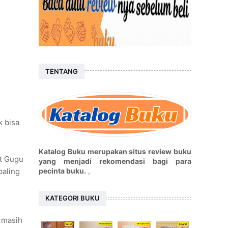
TENTANG
k bisa
Katalog Buku merupakan situs review buku
t Gugu
yang menjadi rekomendasi bagi para
pecinta buku.
,
paling
KATEGORI BUKU
a masih