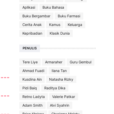
Aplikasi
Buku Bahasa
Buku Bergambar
Buku Farmasi
Cerita Anak
Kamus
Keluarga
Kepribadian
Klasik Dunia
PENULIS
Tere Liye
Armaraher
Guru Gembul
Ahmad Fuadi
Ilana Tan
Kusdina Ain
Natasha Rizky
Pidi Baiq
Raditya Dika
Retno Ladyta
Valerie Patkar
Adam Smith
Alvi Syahrin
Brian Khrisna
Charizma Melaty