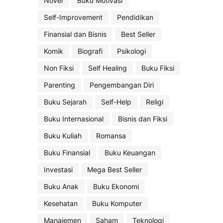
Novel
Buku Motivasi
Self-Improvement
Pendidikan
Finansial dan Bisnis
Best Seller
Komik
Biografi
Psikologi
Non Fiksi
Self Healing
Buku Fiksi
Parenting
Pengembangan Diri
Buku Sejarah
Self-Help
Religi
Buku Internasional
Bisnis dan Fiksi
Buku Kuliah
Romansa
Buku Finansial
Buku Keuangan
Investasi
Mega Best Seller
Buku Anak
Buku Ekonomi
Kesehatan
Buku Komputer
Manajemen
Saham
Teknologi