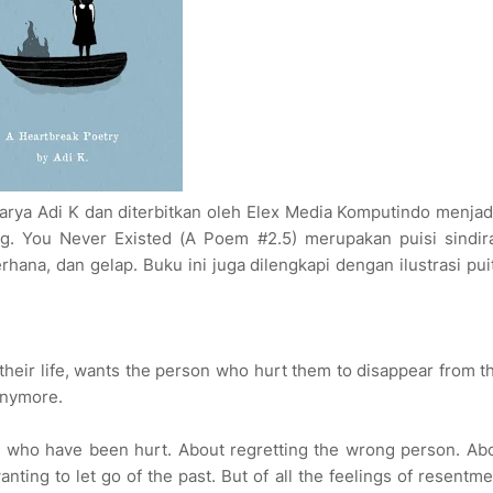
rya Adi K dan diterbitkan oleh Elex Media Komputindo menjad
ang. You Never Existed (A Poem #2.5) merupakan puisi sindir
hana, dan gelap. Buku ini juga dilengkapi dengan ilustrasi pui
their life, wants the person who hurt them to disappear from t
 anymore.
e who have been hurt. About regretting the wrong person. Ab
ing to let go of the past. But of all the feelings of resentme