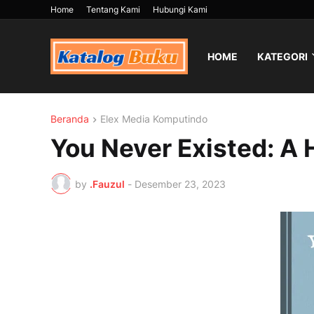
Home
Tentang Kami
Hubungi Kami
HOME
KATEGORI
Beranda
Elex Media Komputindo
You Never Existed: A 
by
.Fauzul
-
Desember 23, 2023