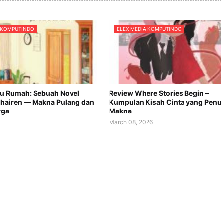
A KOMPUTINDO
ELEX MEDIA KOMPUTINDO
u Rumah: Sebuah Novel
Review Where Stories Begin –
 Khairen — Makna Pulang dan
Kumpulan Kisah Cinta yang Pen
rga
Makna
6
March 08, 2026