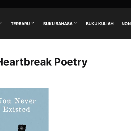
TERBARU
BUKU BAHASA
BUKU KULIAH
NON 
Heartbreak Poetry