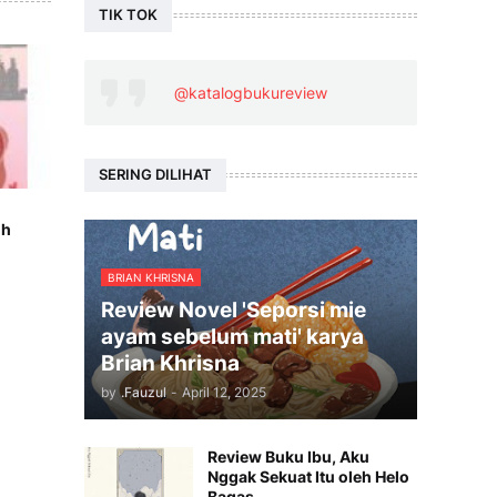
TIK TOK
@katalogbukureview
SERING DILIHAT
uh
BRIAN KHRISNA
Review Novel 'Seporsi mie
ayam sebelum mati' karya
Brian Khrisna
by
.Fauzul
-
April 12, 2025
Review Buku Ibu, Aku
Nggak Sekuat Itu oleh Helo
Bagas