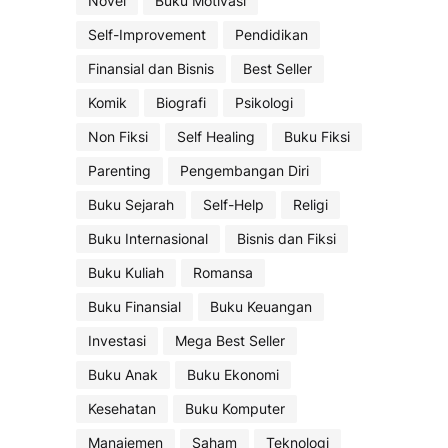
Novel
Buku Motivasi
Self-Improvement
Pendidikan
Finansial dan Bisnis
Best Seller
Komik
Biografi
Psikologi
Non Fiksi
Self Healing
Buku Fiksi
Parenting
Pengembangan Diri
Buku Sejarah
Self-Help
Religi
Buku Internasional
Bisnis dan Fiksi
Buku Kuliah
Romansa
Buku Finansial
Buku Keuangan
Investasi
Mega Best Seller
Buku Anak
Buku Ekonomi
Kesehatan
Buku Komputer
Manajemen
Saham
Teknologi