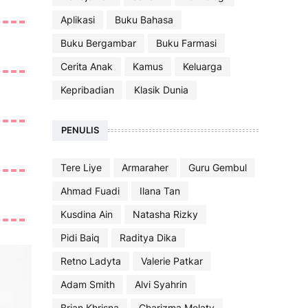
Aplikasi
Buku Bahasa
Buku Bergambar
Buku Farmasi
Cerita Anak
Kamus
Keluarga
Kepribadian
Klasik Dunia
PENULIS
Tere Liye
Armaraher
Guru Gembul
Ahmad Fuadi
Ilana Tan
Kusdina Ain
Natasha Rizky
Pidi Baiq
Raditya Dika
Retno Ladyta
Valerie Patkar
Adam Smith
Alvi Syahrin
Brian Khrisna
Charizma Melaty