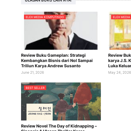
ELEX MEDIA KOMPUTINDO
ELEX MEDI
Review Buku Gameplan: Strategi
Review Buk
Kembangkan Bisnis dari Nol Sampai
karya J.S.
Triliun Karya Andrew Susanto
Luka Kelua
June 21, 2026
May 24, 202
BEST SELLER
Review Novel The Day of Kidnapping –