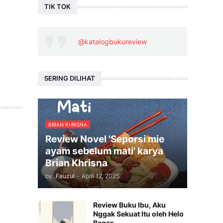
TIK TOK
@katalogbukureview
SERING DILIHAT
BRIAN KHRISNA
Review Novel 'Seporsi mie
ayam sebelum mati' karya
Brian Khrisna
by
.Fauzul
-
April 12, 2025
Review Buku Ibu, Aku
Nggak Sekuat Itu oleh Helo
Bagas