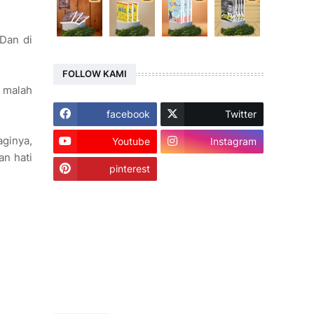
Dan di
FOLLOW KAMI
 malah
facebook
Twitter
ginya,
Youtube
Instagram
n hati
pinterest