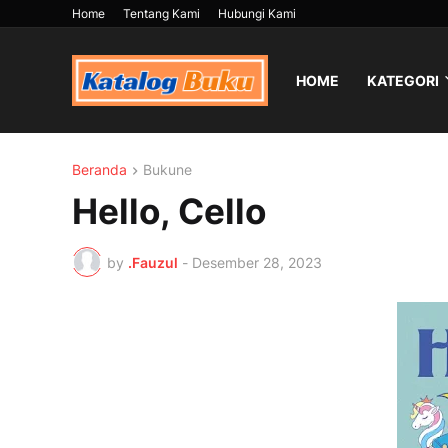
Home
Tentang Kami
Hubungi Kami
HOME
KATEGORI
Beranda
Bukune
Hello, Cello
by
.Fauzul
-
Desember 28, 2023