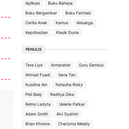
Aplikasi
Buku Bahasa
Buku Bergambar
Buku Farmasi
Cerita Anak
Kamus
Keluarga
Kepribadian
Klasik Dunia
PENULIS
Tere Liye
Armaraher
Guru Gembul
Ahmad Fuadi
Ilana Tan
Kusdina Ain
Natasha Rizky
Pidi Baiq
Raditya Dika
Retno Ladyta
Valerie Patkar
Adam Smith
Alvi Syahrin
Brian Khrisna
Charizma Melaty