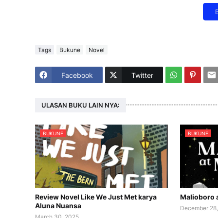
Tags
Bukune
Novel
Facebook
Twitter
ULASAN BUKU LAIN NYA:
BUKUNE
BUKUNE
Review Novel Like We Just Met karya
Malioboro 
Aluna Nuansa
December 28
March 30, 2025