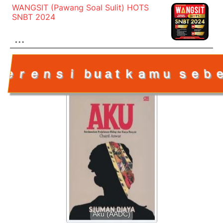
WANGSIT (Pawang Soal Sulit) HOTS
SNBT 2024
…
ａｍｕ ｓｅｂｅｌｕｍ ｍｅｍｂｅｌｉ ｎ
Aku (AADC)