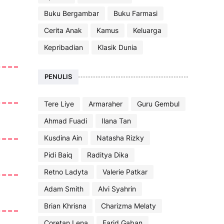
Buku Bergambar
Buku Farmasi
Cerita Anak
Kamus
Keluarga
Kepribadian
Klasik Dunia
PENULIS
Tere Liye
Armaraher
Guru Gembul
Ahmad Fuadi
Ilana Tan
Kusdina Ain
Natasha Rizky
Pidi Baiq
Raditya Dika
Retno Ladyta
Valerie Patkar
Adam Smith
Alvi Syahrin
Brian Khrisna
Charizma Melaty
Coretan Lena
Farid Gaban