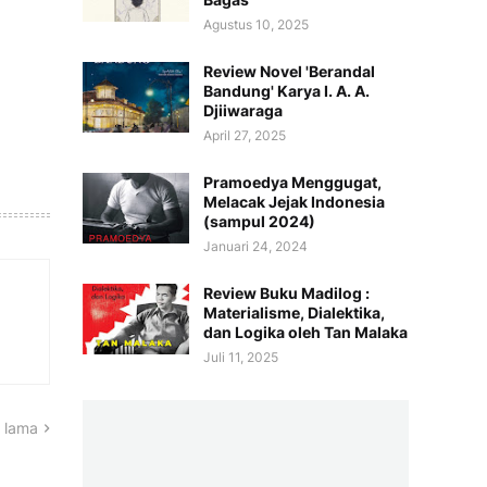
Agustus 10, 2025
Review Novel 'Berandal
Bandung' Karya I. A. A.
Djiiwaraga
April 27, 2025
Pramoedya Menggugat,
Melacak Jejak Indonesia
(sampul 2024)
Januari 24, 2024
Review Buku Madilog :
Materialisme, Dialektika,
dan Logika oleh Tan Malaka
Juli 11, 2025
 lama