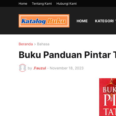
Home
Tentang Kami
Hubungi Kami
HOME
KATEGORI
Beranda
Bahasa
Buku Panduan Pintar 
by
.Fauzul
-
November 18, 2023