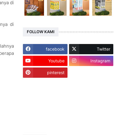
anya di
nya di
FOLLOW KAMI
alahnya
facebook
Twitter
eberapa
Youtube
Instagram
pinterest