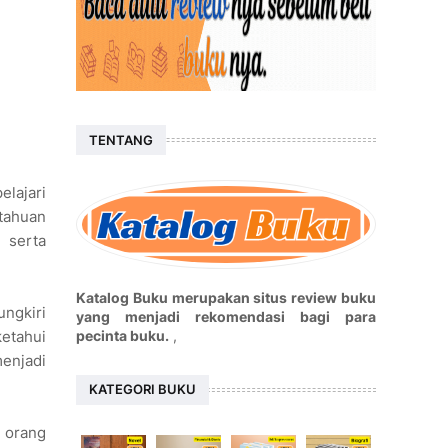
TENTANG
elajari
etahuan
 serta
Katalog Buku merupakan situs review buku
ungkiri
yang menjadi rekomendasi bagi para
pecinta buku.
,
ketahui
menjadi
KATEGORI BUKU
 orang