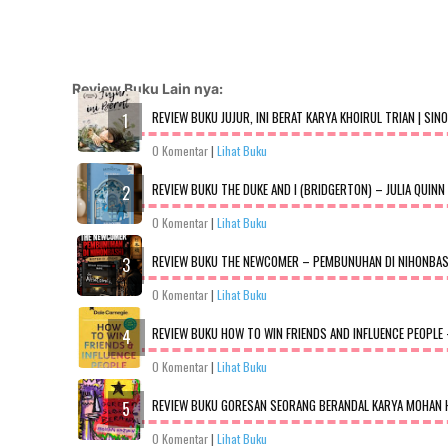
Review Buku Lain nya:
REVIEW BUKU JUJUR, INI BERAT KARYA KHOIRUL TRIAN | SIN
0 Komentar
|
Lihat Buku
REVIEW BUKU THE DUKE AND I (BRIDGERTON) – JULIA QUINN
0 Komentar
|
Lihat Buku
REVIEW BUKU THE NEWCOMER – PEMBUNUHAN DI NIHONBASHI
0 Komentar
|
Lihat Buku
REVIEW BUKU HOW TO WIN FRIENDS AND INFLUENCE PEOPLE 
0 Komentar
|
Lihat Buku
REVIEW BUKU GORESAN SEORANG BERANDAL KARYA MOHAN H
0 Komentar
|
Lihat Buku