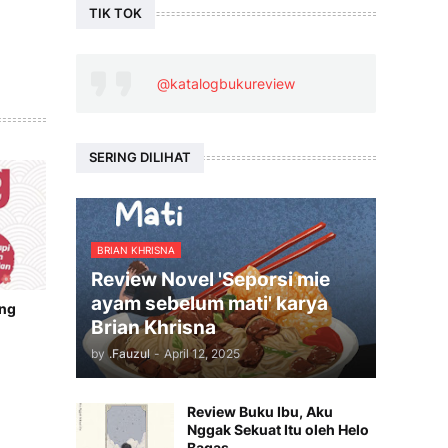
TIK TOK
@katalogbukureview
SERING DILIHAT
BRIAN KHRISNA
Review Novel 'Seporsi mie
ayam sebelum mati' karya
ang
Brian Khrisna
by
.Fauzul
-
April 12, 2025
Review Buku Ibu, Aku
Nggak Sekuat Itu oleh Helo
Bagas