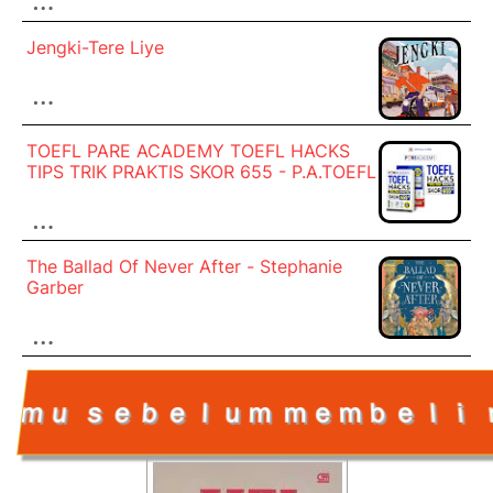
Jengki-Tere Liye
…
TOEFL PARE ACADEMY TOEFL HACKS
TIPS TRIK PRAKTIS SKOR 655 - P.A.TOEFL
…
The Ballad Of Never After - Stephanie
Garber
…
ｅｍｂｅｌｉ ｎｙａ －