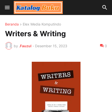
Beranda
Elex Media Komputindo
Writers & Writing
by
.Fauzul
-
Desember 15, 2023
0